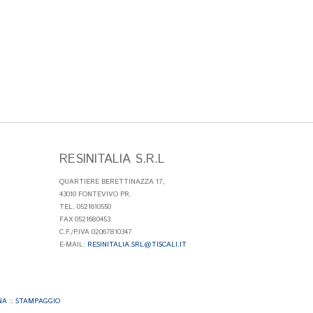
RESINITALIA S.R.L
QUARTIERE BERETTINAZZA 17,
43010 FONTEVIVO PR.
TEL. 0521610550
FAX 0521680453
C.F./P.IVA 02067810347
E-MAIL:
RESINITALIA.SRL@TISCALI.IT
NA
::
STAMPAGGIO