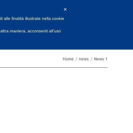
×
SERVIZI
GALLERY
CONTATTI
alle finalità illustrate nella cookie
ltra maniera, acconsenti all’uso
Home
news
News 1